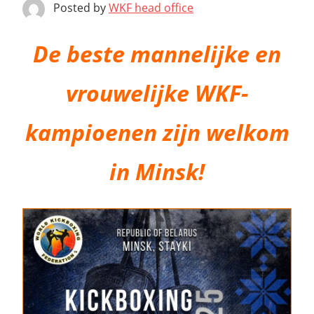
Posted by
WKF head office
De beste mannelijke en
vrouwelijke WKF-
kampioenen zijn welkom
in Minsk!